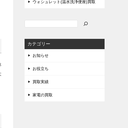
ウォシュレット(温水洗浄便座)買取
検
索
カテゴリー
お知らせ
林
お役立ち
大
買取実績
家電の買取