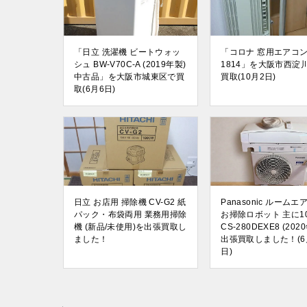
「日立 洗濯機 ビートウォッ
「コロナ 窓用エアコン 
シュ BW-V70C-A (2019年製)
1814」を大阪市西淀
中古品」を大阪市城東区で買
買取(10月2日)
取(6月6日)
日立 お店用 掃除機 CV-G2 紙
Panasonic ルームエ
パック・布袋両用 業務用掃除
お掃除ロボット 主に1
機 (新品/未使用)を出張買取し
CS-280DEXE8 (20
ました！
出張買取しました！(6
日)