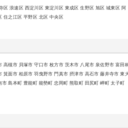
寺区
浪速区
西淀川区
東淀川区
東成区
生野区
旭区
城東区
阿
区
住之江区
平野区
北区
中央区
市
高槻市
貝塚市
守口市
枚方市
茨木市
八尾市
泉佐野市
富田
市
箕面市
柏原市
羽曳野市
門真市
摂津市
高石市
藤井寺市
東
南市
島本町
豊能町
能勢町
忠岡町
熊取町
田尻町
岬町
太子町