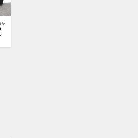
D液晶
0」
5