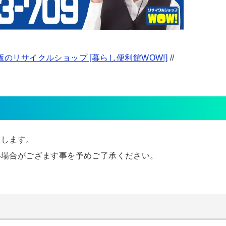
のリサイクルショップ [暮らし便利館WOW!]
//
たします。
い場合がござます事を予めご了承ください。