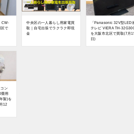
CW-
中央区の一人暮らし用家電買
「Panasonic 32V型LE
川区で
取｜自宅出張でラクラク即現
テレビ VIERA TH-32G30
金
を大阪市北区で買取(7月1
日)
アコン
0畳用
20年製)を
月12