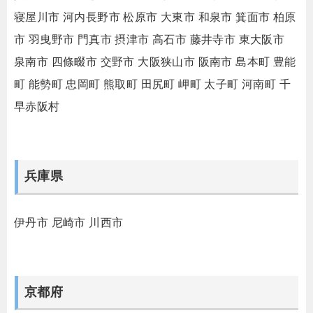
寝屋川市
河内長野市
松原市
大東市
和泉市
箕面市
柏原
市
羽曳野市
門真市
摂津市
高石市
藤井寺市
東大阪市
泉南市
四條畷市
交野市
大阪狭山市
阪南市
島本町
豊能
町
能勢町
忠岡町
熊取町
田尻町
岬町
太子町
河南町
千
早赤阪村
兵庫県
伊丹市
尼崎市
川西市
京都府