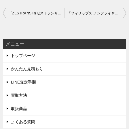
投
「ZESTRANSIR(ゼストランサー) ゲーミングチェア」を大阪市淀川区で買取(9月15日)
「フィリップス ノンフライヤー HD9220」を大阪市東淀川区で買取(9月19日)
稿
ナ
ビ
メニュー
ゲ
トップページ
ー
シ
かんたん見積もり
ョ
LINE査定手順
ン
買取方法
取扱商品
よくある質問