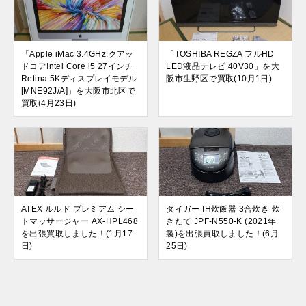
「Apple iMac 3.4GHz.クアッ
「TOSHIBA REGZA フルHD
ドコアIntel Core i5 27インチ
LED液晶テレビ 40V30」を大
Retina 5Kディスプレイモデル
阪市生野区で買取(10月1日)
[MNE92J/A]」を大阪市北区で
買取(4月23日)
ATEX ルルド プレミアム シー
タイガー IH炊飯器 3合炊き 炊
トマッサージャー AX-HPL468
きたて JPF-N550-K (2021年
を出張買取しました！(1月17
製)を出張買取しました！(6月
日)
25日)