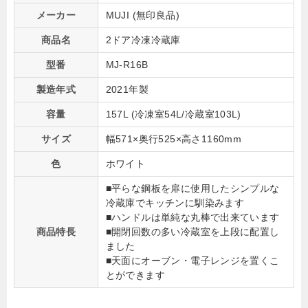
メーカー
MUJI (無印良品)
商品名
2ドア冷凍冷蔵庫
型番
MJ-R16B
製造年式
2021年製
容量
157L (冷凍室54L/冷蔵室103L)
サイズ
幅571×奥行525×高さ1160mm
色
ホワイト
■平らな鋼板を扉に使用したシンプルな
冷蔵庫でキッチンに馴染みます
■ハンドルは単純な丸棒で出来ています
商品特長
■開閉回数の多い冷蔵室を上段に配置し
ました
■天面にオーブン・電子レンジを置くこ
とができます