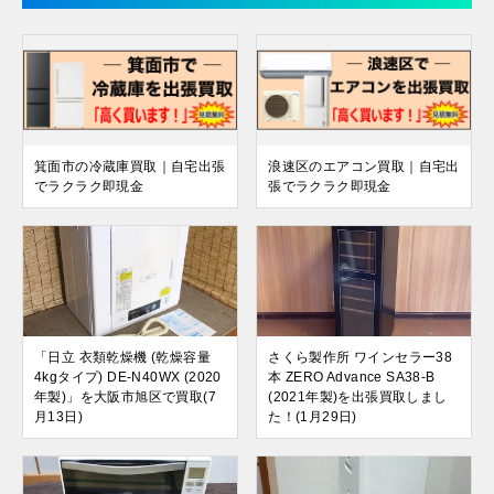
箕面市の冷蔵庫買取｜自宅出張
浪速区のエアコン買取｜自宅出
でラクラク即現金
張でラクラク即現金
「日立 衣類乾燥機 (乾燥容量
さくら製作所 ワインセラー38
4kgタイプ) DE-N40WX (2020
本 ZERO Advance SA38-B
年製)」を大阪市旭区で買取(7
(2021年製)を出張買取しまし
月13日)
た！(1月29日)