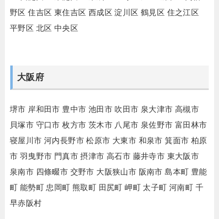
野区
住吉区
東住吉区
西成区
淀川区
鶴見区
住之江区
平野区
北区
中央区
大阪府
堺市
岸和田市
豊中市
池田市
吹田市
泉大津市
高槻市
貝塚市
守口市
枚方市
茨木市
八尾市
泉佐野市
富田林市
寝屋川市
河内長野市
松原市
大東市
和泉市
箕面市
柏原
市
羽曳野市
門真市
摂津市
高石市
藤井寺市
東大阪市
泉南市
四條畷市
交野市
大阪狭山市
阪南市
島本町
豊能
町
能勢町
忠岡町
熊取町
田尻町
岬町
太子町
河南町
千
早赤阪村