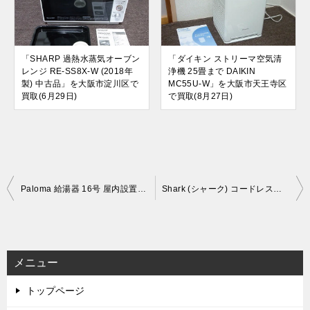
「SHARP 過熱水蒸気オーブン
「ダイキン ストリーマ空気清
レンジ RE-SS8X-W (2018年
浄機 25畳まで DAIKIN
製) 中古品」を大阪市淀川区で
MC55U-W」を大阪市天王寺区
買取(6月29日)
で買取(8月27日)
投
Paloma 給湯器 16号 屋内設置(後方給排気FF式) 都市ガス PH-16LXTB (新品未使用)を出張買取しました！
Shark (シャーク) コードレススティッククリーナー CS651JORを出張買取しました！
稿
ナ
ビ
メニュー
ゲ
トップページ
ー