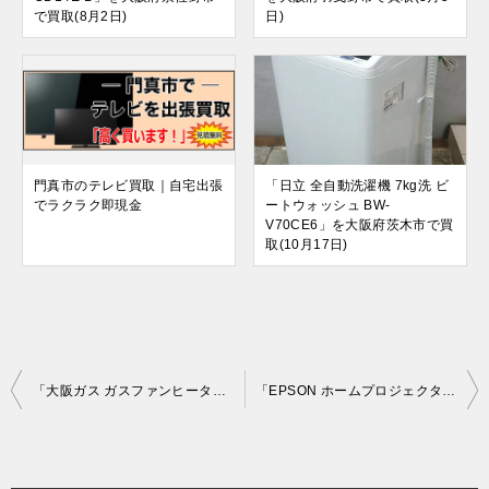
で買取(8月2日)
日)
門真市のテレビ買取｜自宅出張
「日立 全自動洗濯機 7kg洗 ビ
でラクラク即現金
ートウォッシュ BW-
V70CE6」を大阪府茨木市で買
取(10月17日)
投
「大阪ガス ガスファンヒーター 都市ガス用 Vivace (ビバーチェ) ～15畳 140-5933 プラチナシルバー」を大阪市住吉区で買取(1月22日)
「EPSON ホームプロジェクター 3D映像対応 2400lm エプソン ドリーミオ EH-TW8200」を大阪府摂津市で買取(1月27日)
稿
ナ