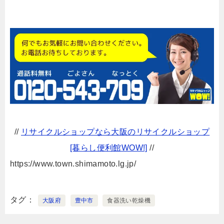
//
リサイクルショップなら大阪のリサイクルショップ
[暮らし便利館WOW!]
//
https://www.town.shimamoto.lg.jp/
タグ
大阪府
豊中市
食器洗い乾燥機