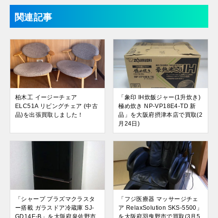
関連記事
柏木工 イージーチェア
「象印 IH炊飯ジャー(1升炊き)
ELC51A リビングチェア (中古
極め炊き NP-VP18E4-TD 新
品)を出張買取しました！
品」を大阪府摂津本店で買取(2
月24日)
「シャープ プラズマクラスタ
「フジ医療器 マッサージチェ
ー搭載 ガラスドア冷蔵庫 SJ-
ア RelaxSolution SKS-5500」
GD14E-B」を大阪府泉佐野市
を大阪府羽曳野市で買取(3月5