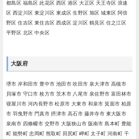
都島区
福島区
此花区
西区
港区
大正区
天王寺区
浪速
区
西淀川区
東淀川区
東成区
生野区
旭区
城東区
阿倍
野区
住吉区
東住吉区
西成区
淀川区
鶴見区
住之江区
平野区
北区
中央区
大阪府
堺市
岸和田市
豊中市
池田市
吹田市
泉大津市
高槻市
貝塚市
守口市
枚方市
茨木市
八尾市
泉佐野市
富田林市
寝屋川市
河内長野市
松原市
大東市
和泉市
箕面市
柏原
市
羽曳野市
門真市
摂津市
高石市
藤井寺市
東大阪市
泉南市
四條畷市
交野市
大阪狭山市
阪南市
島本町
豊能
町
能勢町
忠岡町
熊取町
田尻町
岬町
太子町
河南町
千