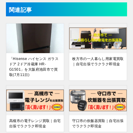
関連記事
「Hisense ハイセンス ガラス
枚方市の一人暮らし用家電買取
ドア 2ドア冷蔵庫 HR-
｜自宅出張でラクラク即現金
G1501」を大阪府池田市で買
取(7月11日)
高槻市の電子レンジ買取｜自宅
守口市の炊飯器買取｜自宅出張
出張でラクラク即現金
でラクラク即現金