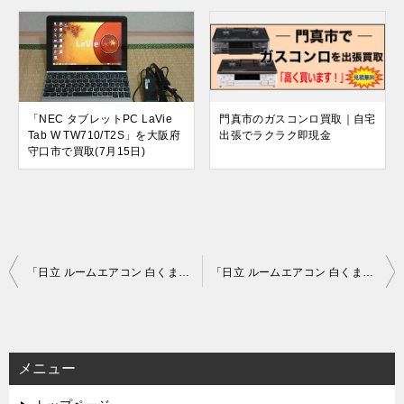
「NEC タブレットPC LaVie
門真市のガスコンロ買取｜自宅
Tab W TW710/T2S」を大阪府
出張でラクラク即現金
守口市で買取(7月15日)
投
「日立 ルームエアコン 白くまくん HITACHI RAS-D40J2-W ステンレスフィルター」を大阪府寝屋川市で買取(2月13日)
「日立 ルームエアコン 白くまくん HITACHI RAS-AJ25G-W 主に8畳用」を大阪市都島区で買取(2月22日)
稿
ナ
ビ
メニュー
ゲ