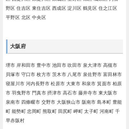
野区
住吉区
東住吉区
西成区
淀川区
鶴見区
住之江区
平野区
北区
中央区
大阪府
堺市
岸和田市
豊中市
池田市
吹田市
泉大津市
高槻市
貝塚市
守口市
枚方市
茨木市
八尾市
泉佐野市
富田林市
寝屋川市
河内長野市
松原市
大東市
和泉市
箕面市
柏原
市
羽曳野市
門真市
摂津市
高石市
藤井寺市
東大阪市
泉南市
四條畷市
交野市
大阪狭山市
阪南市
島本町
豊能
町
能勢町
忠岡町
熊取町
田尻町
岬町
太子町
河南町
千
早赤阪村