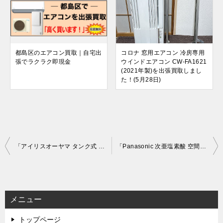
都島区のエアコン買取｜自宅出
コロナ 窓用エアコン 冷房専用
張でラクラク即現金
ウインドエアコン CW-FA1621
(2021年製)を出張買取しまし
た！(5月28日)
投
「アイリスオーヤマ タンク式 食器洗い乾燥機 KISHT-5000」を大阪府寝屋川市で買取(2月26日)
「Panasonic 次亜塩素酸 空間除菌脱臭機 (ziaino/ジアイーノ) F-JX1100V」を大阪府守口市で買取(3月2日)
稿
ナ
ビ
メニュー
ゲ
トップページ