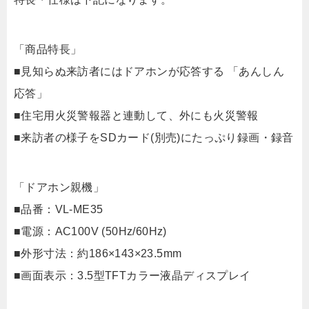
「商品特長」
■見知らぬ来訪者にはドアホンが応答する 「あんしん
応答」
■住宅用火災警報器と連動して、外にも火災警報
■来訪者の様子をSDカード(別売)にたっぷり録画・録音
「ドアホン親機」
■品番：VL-ME35
■電源：AC100V (50Hz/60Hz)
■外形寸法：約186×143×23.5mm
■画面表示：3.5型TFTカラー液晶ディスプレイ