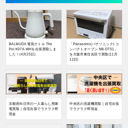
BALMUDA 電気ケトル The
「Panasonic(パナソニック) コ
Pot K07A-WHを出張買取しま
ンパクトオーブン NB-DT51」
した！(4月25日)
を大阪市東住吉区で買取(11月
12日)
京都府向日市の一人暮らし用家
中央区の洗濯機買取｜自宅出張
電買取｜自宅出張でラクラク即
でラクラク即現金
現金