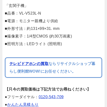
「玄関子機」
■品番：VL-V523L-N
■電源：モニター親機より供給
■外形寸法：約131×99×31. mm
■撮像素子：1/4型CMOS (約30万画素)
■照明方法：LEDライト (照明用)
テレビドアホンの買取
ならリサイクルショップ暮
らし便利館WOW!にお任せください。
【只今の買取価格は下記方法でお尋ねください】
●フリーダイヤル：
0120-543-709
●
かんたん見積もり