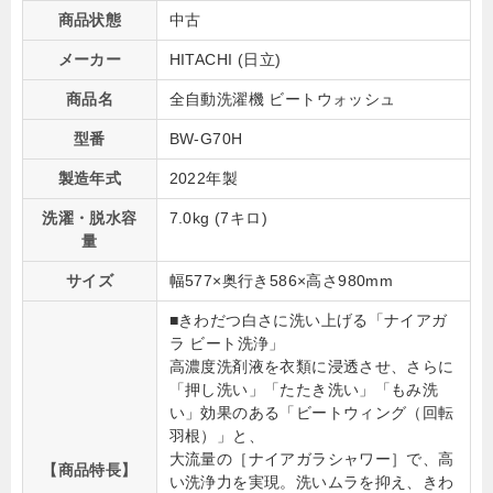
商品状態
中古
メーカー
HITACHI (日立)
商品名
全自動洗濯機 ビートウォッシュ
型番
BW-G70H
製造年式
2022年製
洗濯・脱水容
7.0kg (7キロ)
量
サイズ
幅577×奥行き586×高さ980mm
■きわだつ白さに洗い上げる「ナイアガ
ラ ビート洗浄」
高濃度洗剤液を衣類に浸透させ、さらに
「押し洗い」「たたき洗い」「もみ洗
い」効果のある「ビートウィング（回転
羽根）」と、
大流量の［ナイアガラシャワー］で、高
【商品特長】
い洗浄力を実現。洗いムラを抑え、きわ