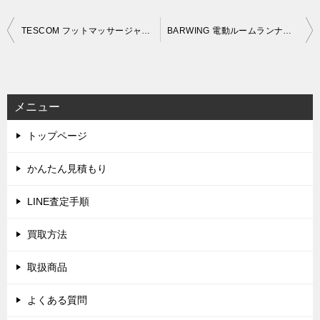
投
TESCOM フットマッサージャー TF1200B (新品/未使用)を出張買取しました。(9月14日)
BARWING 電動ルームランナー BW-RR12 (2021年製)を出張買取しました。
稿
ナ
ビ
メニュー
ゲ
トップページ
ー
シ
かんたん見積もり
ョ
LINE査定手順
ン
買取方法
取扱商品
よくある質問