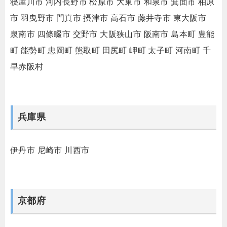
寝屋川市
河内長野市
松原市
大東市
和泉市
箕面市
柏原
市
羽曳野市
門真市
摂津市
高石市
藤井寺市
東大阪市
泉南市
四條畷市
交野市
大阪狭山市
阪南市
島本町
豊能
町
能勢町
忠岡町
熊取町
田尻町
岬町
太子町
河南町
千
早赤阪村
兵庫県
伊丹市
尼崎市
川西市
京都府