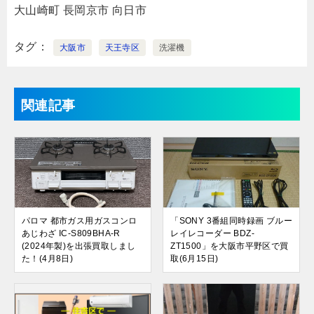
大山崎町
長岡京市
向日市
タグ
大阪市
天王寺区
洗濯機
関連記事
パロマ 都市ガス用ガスコンロ
「SONY 3番組同時録画 ブルー
あじわざ IC-S809BHA-R
レイレコーダー BDZ-
(2024年製)を出張買取しまし
ZT1500」を大阪市平野区で買
た！(4月8日)
取(6月15日)