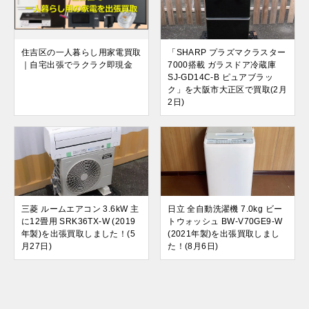
住吉区の一人暮らし用家電買取
「SHARP プラズマクラスター
｜自宅出張でラクラク即現金
7000搭載 ガラスドア冷蔵庫
SJ-GD14C-B ピュアブラッ
ク」を大阪市大正区で買取(2月
2日)
三菱 ルームエアコン 3.6kW 主
日立 全自動洗濯機 7.0kg ビー
に12畳用 SRK36TX-W (2019
トウォッシュ BW-V70GE9-W
年製)を出張買取しました！(5
(2021年製)を出張買取しまし
月27日)
た！(8月6日)