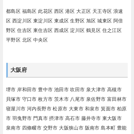
都島区
福島区
此花区
西区
港区
大正区
天王寺区
浪速
区
西淀川区
東淀川区
東成区
生野区
旭区
城東区
阿倍
野区
住吉区
東住吉区
西成区
淀川区
鶴見区
住之江区
平野区
北区
中央区
大阪府
堺市
岸和田市
豊中市
池田市
吹田市
泉大津市
高槻市
貝塚市
守口市
枚方市
茨木市
八尾市
泉佐野市
富田林市
寝屋川市
河内長野市
松原市
大東市
和泉市
箕面市
柏原
市
羽曳野市
門真市
摂津市
高石市
藤井寺市
東大阪市
泉南市
四條畷市
交野市
大阪狭山市
阪南市
島本町
豊能