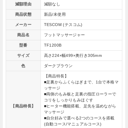
減額理由
減額なし
商品状態
新品/未使用
メーカー
TESCOM (テスコム)
商品名
フットマッサージャー
型番
TF1200B
サイズ
高さ224×幅499×奥行き305mm
色
ダークブラウン
【商品特長】
■足裏からふくらはぎまで、1台で本格マ
ッサージ
■両側のもみ板と足裏の指圧ローラーで
コリをしっかりもみほぐす
【商品特長】
■ヒーター機能搭載、足先を温めながら
マッサージ
■自分好みで選べる2つのコースを搭載
(自動コース/マニュアルコース)