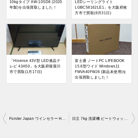
10kgタイプ AW-10SD8 (2020
LEDシーリングライト
年製)を出張買取しました！
LGBC58162LE1」を大阪府枚
方市で買取(8月31日)
「Hisense 43V型 LED液晶テ
富士通 ノートPC LIFEBOOK
レビ 43A50」を大阪府寝屋川
15.6型ワイド Windows11
市で買取(1月17日)
FMVA40FWJ6 (新品未使用)を
出張買取しました！
投
Forster Japan ワインセラー Home Cellar FJH-108GD-BK (2022年製)を出張買取しました。(9月13日)
日立 7kg 洗濯機 ビートウォッシュ BW-G70H (2022年製)を出張買取しました。(9月18日)
稿
ナ