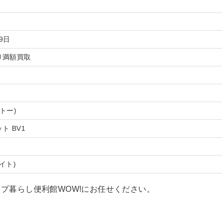
月9日
り満額買取
ートー)
ト BV1
ワイト)
プ暮らし便利館WOW!にお任せください。