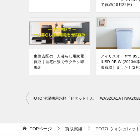
で買取(10月22日)
東住吉区の一人暮らし用家電
アイリスオーヤマ 85L
買取｜自宅出張でラクラク即
IUSD-9B-W (2023
現金
張買取しました！(2月2
投
稿
ナ
ビ
TOPページ
買取実績
TOTO ウォシュレット 
ゲ