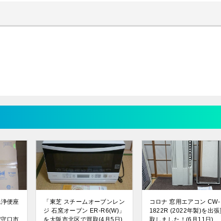
洗浄便座
「東芝 スチームオーブンレン
コロナ 窓用エアコン CW-
ジ 石窯オーブン ER-R6(W)」
1822R (2022年製)を出
府守口市
を大阪市北区で買取(4月5日)
取しました！(6月11日)