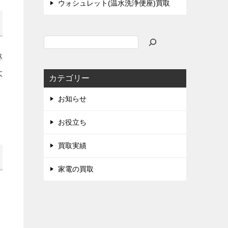
ウォシュレット(温水洗浄便座)買取
検
索
林
大
カテゴリー
お知らせ
お役立ち
買取実績
家電の買取