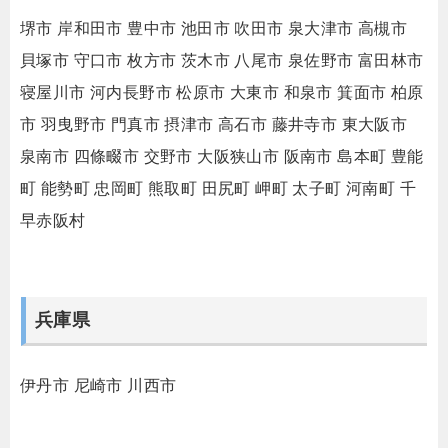
堺市
岸和田市
豊中市
池田市
吹田市
泉大津市
高槻市
貝塚市
守口市
枚方市
茨木市
八尾市
泉佐野市
富田林市
寝屋川市
河内長野市
松原市
大東市
和泉市
箕面市
柏原
市
羽曳野市
門真市
摂津市
高石市
藤井寺市
東大阪市
泉南市
四條畷市
交野市
大阪狭山市
阪南市
島本町
豊能
町
能勢町
忠岡町
熊取町
田尻町
岬町
太子町
河南町
千
早赤阪村
兵庫県
伊丹市
尼崎市
川西市