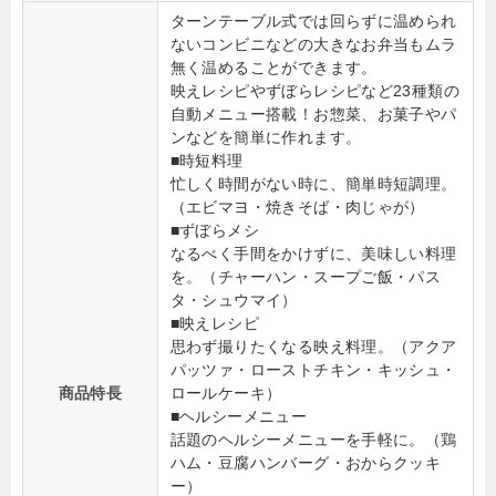
ターンテーブル式では回らずに温められ
ないコンビニなどの大きなお弁当もムラ
無く温めることができます。
映えレシピやずぼらレシピなど23種類の
自動メニュー搭載！お惣菜、お菓子やパ
ンなどを簡単に作れます。
■時短料理
忙しく時間がない時に、簡単時短調理。
（エビマヨ・焼きそば・肉じゃが）
■ずぼらメシ
なるべく手間をかけずに、美味しい料理
を。（チャーハン・スープご飯・パス
タ・シュウマイ）
■映えレシピ
思わず撮りたくなる映え料理。（アクア
パッツァ・ローストチキン・キッシュ・
商品特長
ロールケーキ）
■ヘルシーメニュー
話題のヘルシーメニューを手軽に。（鶏
ハム・豆腐ハンバーグ・おからクッキ
ー）