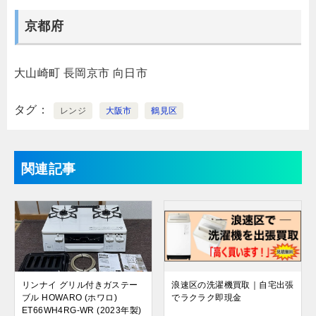
京都府
大山崎町
長岡京市
向日市
タグ
レンジ
大阪市
鶴見区
関連記事
リンナイ グリル付きガステー
浪速区の洗濯機買取｜自宅出張
ブル HOWARO (ホワロ)
でラクラク即現金
ET66WH4RG-WR (2023年製)