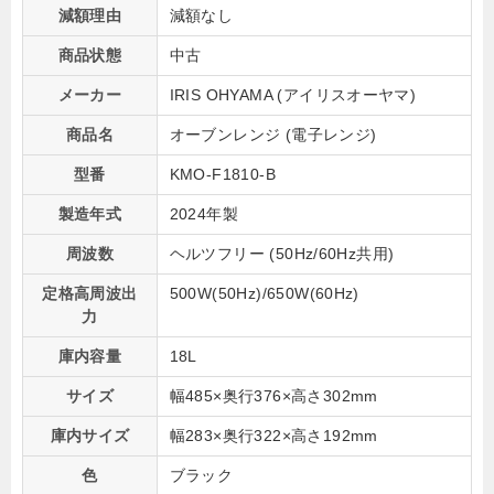
減額理由
減額なし
商品状態
中古
メーカー
IRIS OHYAMA (アイリスオーヤマ)
商品名
オーブンレンジ (電子レンジ)
型番
KMO-F1810-B
製造年式
2024年製
周波数
ヘルツフリー (50Hz/60Hz共用)
定格高周波出
500W(50Hz)/650W(60Hz)
力
庫内容量
18L
サイズ
幅485×奥行376×高さ302mm
庫内サイズ
幅283×奥行322×高さ192mm
色
ブラック