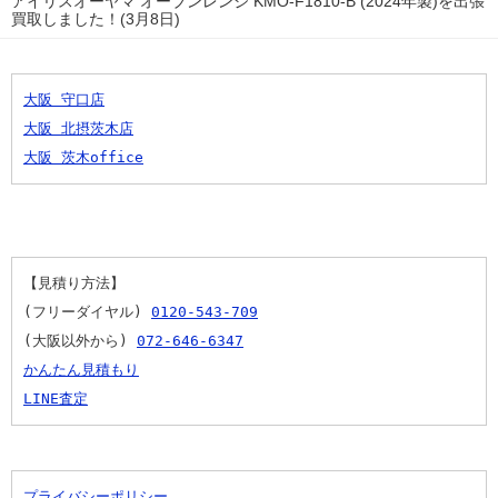
アイリスオーヤマ オーブンレンジ KMO-F1810-B (2024年製)を出張
買取しました！(3月8日)
大阪 守口店
大阪 北摂茨木店
大阪 茨木office
【見積り方法】
(フリーダイヤル) 
0120-543-709
(大阪以外から) 
072-646-6347
かんたん見積もり
LINE査定
プライバシーポリシー