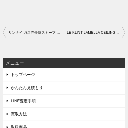
投
リンナイ ガス赤外線ストーブ R-1290VMS3(C) ～21畳 都市ガス用 (2022年製)を出張買取しました！(3月8日)
LE KLINT LAMELLA CEILING 50 KC236 レ・クリント ラメラ シーリング50 (2023年製)を出張買取しました！(3月11日)
稿
ナ
ビ
メニュー
ゲ
トップページ
ー
シ
かんたん見積もり
ョ
LINE査定手順
ン
買取方法
取扱商品