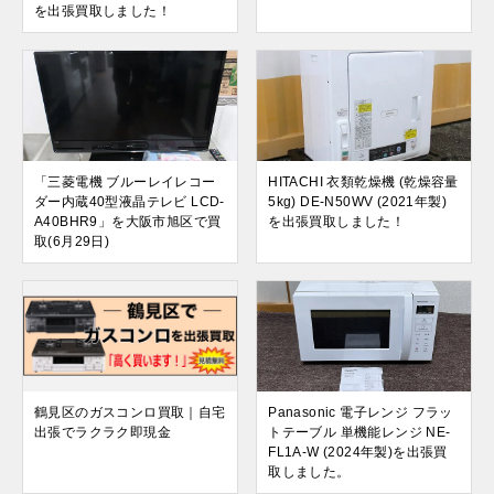
を出張買取しました！
「三菱電機 ブルーレイレコー
HITACHI 衣類乾燥機 (乾燥容量
ダー内蔵40型液晶テレビ LCD-
5kg) DE-N50WV (2021年製)
A40BHR9」を大阪市旭区で買
を出張買取しました！
取(6月29日)
鶴見区のガスコンロ買取｜自宅
Panasonic 電子レンジ フラッ
出張でラクラク即現金
トテーブル 単機能レンジ NE-
FL1A-W (2024年製)を出張買
取しました。