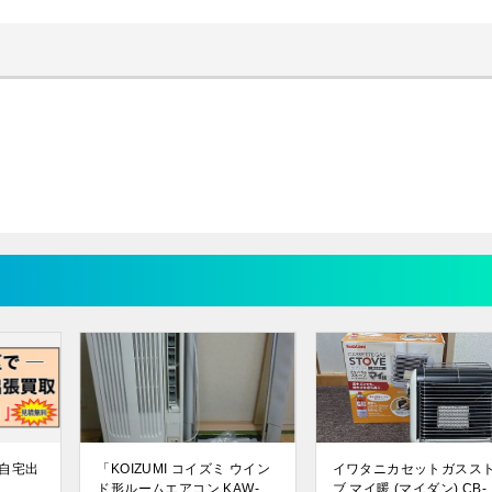
自宅出
「KOIZUMI コイズミ ウイン
イワタニカセットガスス
ド形ルームエアコン KAW-
ブ マイ暖 (マイダン) CB-