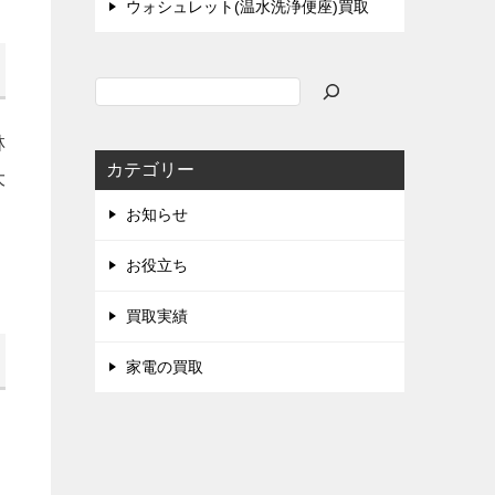
ウォシュレット(温水洗浄便座)買取
検
索
林
カテゴリー
大
お知らせ
お役立ち
買取実績
家電の買取