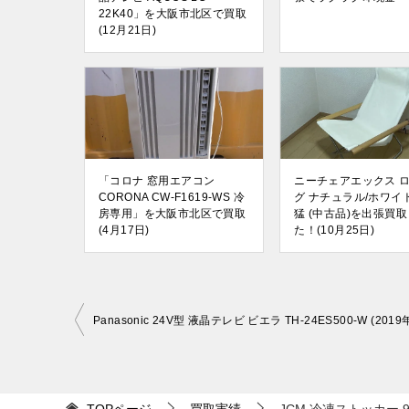
22K40」を大阪市北区で買取
(12月21日)
「コロナ 窓用エアコン
ニーチェアエックス 
CORONA CW-F1619-WS 冷
グ ナチュラル/ホワイ
房専用」を大阪市北区で買取
猛 (中古品)を出張買
(4月17日)
た！(10月25日)
投
稿
ナ
ビ