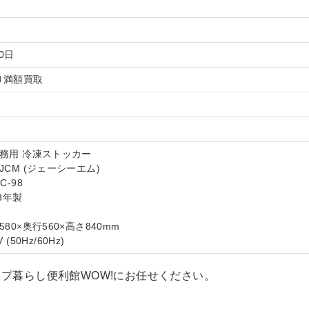
30日
り満額買取
務用 冷凍ストッカー
JCM (ジェーシーエム)
C-98
3年製
80×奥行560×高さ840mm
(50Hz/60Hz)
プ暮らし便利館WOW!にお任せください。