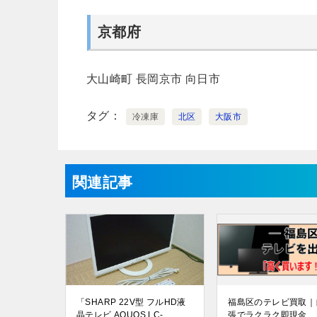
京都府
大山崎町
長岡京市
向日市
タグ
冷凍庫
北区
大阪市
関連記事
「SHARP 22V型 フルHD液
福島区のテレビ買取｜
晶テレビ AQUOS LC-
張でラクラク即現金