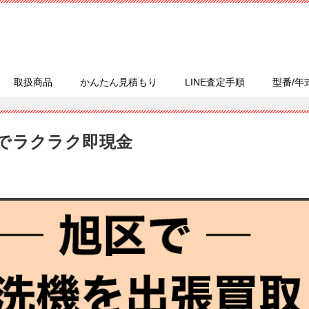
取扱商品
かんたん見積もり
LINE査定手順
型番/年
でラクラク即現金