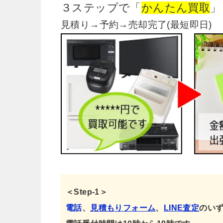
３ステップで「
かんたん買取
」
見積り→予約→売却完了(最短即日)
＜Step-1＞
電話
、
見積もりフォーム
、
LINE査定
のい