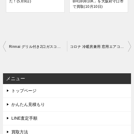
た！(5月9日)
BH180810K」を大阪府守口市
で買取(10月10日)
投
Rinnai グリル付き2口ガスコンロ KG67PBRR (2022年製)を出張買取しました！(9月24日)
コロナ 冷暖房兼用 窓用エアコン ReLaLa CWH-A1820 (2020年製)を出張買取しました！(10月4日)
稿
ナ
ビ
メニュー
ゲ
トップページ
ー
シ
かんたん見積もり
ョ
LINE査定手順
ン
買取方法