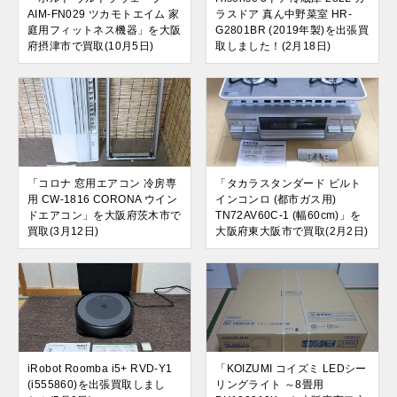
AIM-FN029 ツカモトエイム 家
ラスドア 真ん中野菜室 HR-
庭用フィットネス機器」を大阪
G2801BR (2019年製)を出張買
府摂津市で買取(10月5日)
取しました！(2月18日)
「コロナ 窓用エアコン 冷房専
「タカラスタンダード ビルト
用 CW-1816 CORONA ウイン
インコンロ (都市ガス用)
ドエアコン」を大阪府茨木市で
TN72AV60C-1 (幅60cm)」を
買取(3月12日)
大阪府東大阪市で買取(2月2日)
iRobot Roomba i5+ RVD-Y1
「KOIZUMI コイズミ LEDシー
(i555860)を出張買取しまし
リングライト ～8畳用