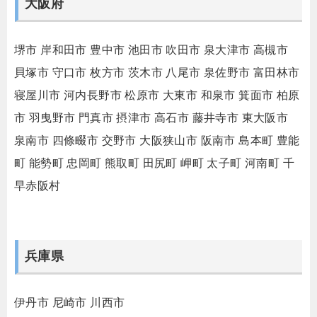
大阪府
堺市
岸和田市
豊中市
池田市
吹田市
泉大津市
高槻市
貝塚市
守口市
枚方市
茨木市
八尾市
泉佐野市
富田林市
寝屋川市
河内長野市
松原市
大東市
和泉市
箕面市
柏原
市
羽曳野市
門真市
摂津市
高石市
藤井寺市
東大阪市
泉南市
四條畷市
交野市
大阪狭山市
阪南市
島本町
豊能
町
能勢町
忠岡町
熊取町
田尻町
岬町
太子町
河南町
千
早赤阪村
兵庫県
伊丹市
尼崎市
川西市