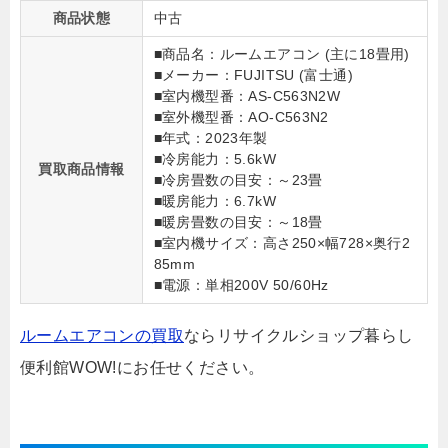
商品状態
中古
■商品名：ルームエアコン (主に18畳用)
■メーカー：FUJITSU (富士通)
■室内機型番：AS-C563N2W
■室外機型番：AO-C563N2
■年式：2023年製
■冷房能力：5.6kW
買取商品情報
■冷房畳数の目安：～23畳
■暖房能力：6.7kW
■暖房畳数の目安：～18畳
■室内機サイズ：高さ250×幅728×奥行2
85mm
■電源：単相200V 50/60Hz
ルームエアコンの買取
ならリサイクルショップ暮らし
便利館WOW!にお任せください。