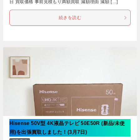
日 買取価格 事前見積もり満額買取 減額理由 減額 […]
続きを読む
Hisense 50V型 4K液晶テレビ 50E50R (新品/未使
用)を出張買取しました！(3月7日)