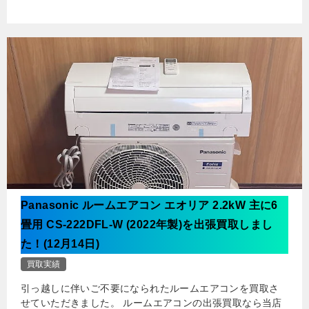
Panasonic ルームエアコン エオリア 2.2kW 主に6
畳用 CS-222DFL-W (2022年製)を出張買取しまし
た！(12月14日)
買取実績
引っ越しに伴いご不要になられたルームエアコンを買取さ
せていただきました。 ルームエアコンの出張買取なら当店