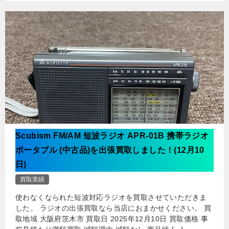
Scubism FM/AM 短波ラジオ APR-01B 携帯ラジオ
ポータブル (中古品)を出張買取しました！(12月10
日)
買取実績
使わなくなられた短波対応ラジオを買取させていただきま
した。 ラジオの出張買取なら当店におまかせください。 買
取地域 大阪府茨木市 買取日 2025年12月10日 買取価格 事