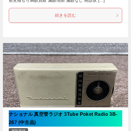
前見積もり満額買取 減額理由 減額なし 商品状 […]
続きを読む
ナショナル 真空管ラジオ 3Tube Poket Radio 3B-
267 (中古品)