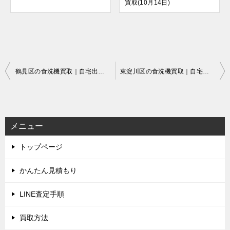
買取(10月14日)
投
鶴見区の食洗機買取｜自宅出張でラクラク即現金
東淀川区の食洗機買取｜自宅出張でラクラク即現金
稿
ナ
ビ
メニュー
ゲ
トップページ
ー
シ
かんたん見積もり
ョ
LINE査定手順
ン
買取方法