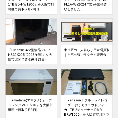
1TB BD-NW1200」を大阪市都
FL1A-W (2024年製)を出張買
島区で買取(7月29日)
取しました。
「Hisense 32V型液晶テレビ
中央区の一人暮らし用家電買取
HS32K225 (2016年製)」を大
｜自宅出張でラクラク即現金
阪市北区で買取(6月13日)
「amadana(アマダナ) オーブ
「Panasonic ブルーレイレコ
ンレンジ ARE-V16」を大阪市
ーダー おうちクラウドディー
港区で買取(9月3日)
ガ 1TB 2チューナー DMR-
BRW1050」を大阪市淀川区で