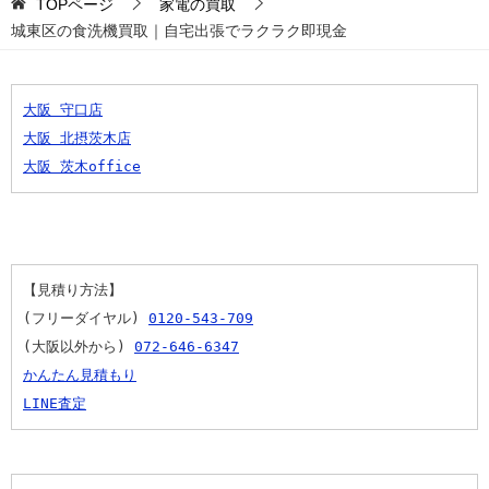
TOPページ
家電の買取
城東区の食洗機買取｜自宅出張でラクラク即現金
大阪 守口店
大阪 北摂茨木店
大阪 茨木office
【見積り方法】
(フリーダイヤル) 
0120-543-709
(大阪以外から) 
072-646-6347
かんたん見積もり
LINE査定