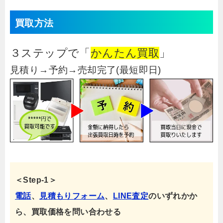
買取方法
３ステップで「
かんたん買取
」
見積り→予約→売却完了(最短即日)
＜Step-1＞
電話
、
見積もりフォーム
、
LINE査定
のいずれかか
ら、買取価格を問い合わせる