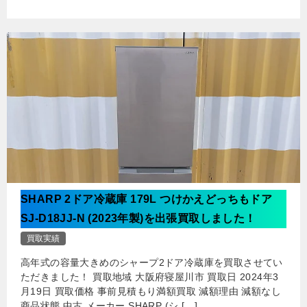
SHARP 2ドア冷蔵庫 179L つけかえどっちもドア
SJ-D18JJ-N (2023年製)を出張買取しました！
買取実績
高年式の容量大きめのシャープ2ドア冷蔵庫を買取させてい
ただきました！ 買取地域 大阪府寝屋川市 買取日 2024年3
月19日 買取価格 事前見積もり満額買取 減額理由 減額なし
商品状態 中古 メーカー SHARP (シ […]