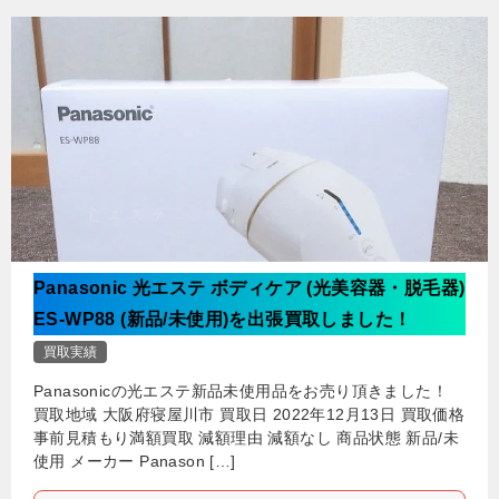
Panasonic 光エステ ボディケア (光美容器・脱毛器)
ES-WP88 (新品/未使用)を出張買取しました！
買取実績
Panasonicの光エステ新品未使用品をお売り頂きました！
買取地域 大阪府寝屋川市 買取日 2022年12月13日 買取価格
事前見積もり満額買取 減額理由 減額なし 商品状態 新品/未
使用 メーカー Panason […]