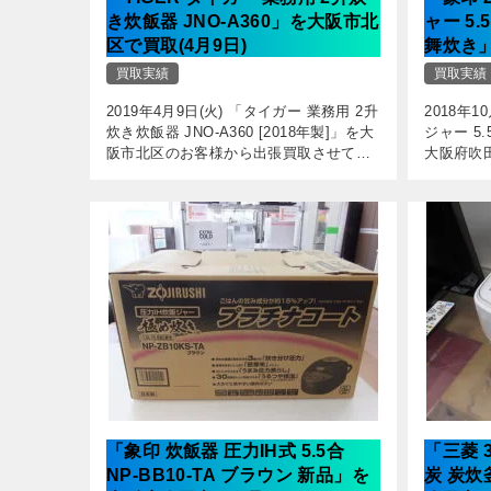
き炊飯器 JNO-A360」を大阪市北
ャー 5.
区で買取(4月9日)
舞炊き
(10月1
買取実績
買取実績
2019年4月9日(火) 「タイガー 業務用 2升
2018年1
炊き炊飯器 JNO-A360 [2018年製]」を大
ジャー 5.
阪市北区のお客様から出張買取させてい
大阪府吹
ただきました。 丈夫なステンレスボディ
ていただ
の業務用2升炊き炊飯ジャーが入荷しまし
の新品未
た。 […]
のI […]
「象印 炊飯器 圧力IH式 5.5合
「三菱 
NP-BB10-TA ブラウン 新品」を
炭 炭炊