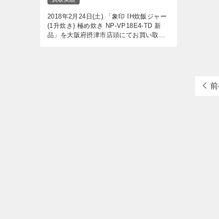
2018年2月24日(土) 「象印 IH炊飯ジャー
(1升炊き) 極め炊き NP-VP18E4-TD 新
品」を大阪府摂津市店頭にてお買い取り
させていただきました。 新品未開封でし
たので、事前のお見積もり通り満額で買
取できま […]
前