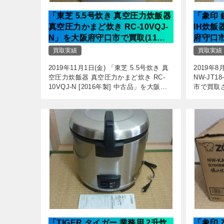
「東芝 5.5号炊き 真空圧力炊飯器
「象印 
真空圧力かまど炊き RC-10VQJ-
IH炊飯器
N」を大阪府守口市で買取(11月1
府守口市
日)
買取実績
買取実績
2019年11月1日(金) 「東芝 5.5号炊き 真
2019年8
空圧力炊飯器 真空圧力かまど炊き RC-
NW-JT1
10VQJ-N [2016年製] 中古品」を大阪府
市で買取
守口市のお客様から出張買取させていた
様の圧力
だきました。 5.5合炊きの真空圧力炊飯
「鉄器コ
ジ […]
です […]
「TIGER タイガー 業務用 2升炊
「象印 Z