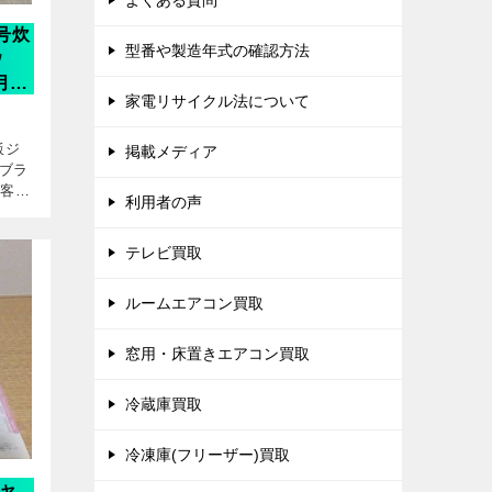
よくある質問
5号炊
型番や製造年式の確認方法
ウ
月2
家電リサイクル法について
飯ジ
掲載メディア
クブラ
お客様
利用者の声
。 未
が入荷
テレビ買取
ルームエアコン買取
窓用・床置きエアコン買取
冷蔵庫買取
冷凍庫(フリーザー)買取
ジャ