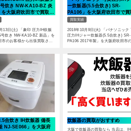
5号炊き NW-KA10-BZ 炎
ー炊飯器(5.5合炊き) SR-
」を大阪府吹田市で買取
PA106」を大阪府吹田市で買
3日)
(10月9日)
買取実績
0月13日(土) 「象印 圧力IH炊飯
2018年10月9日(火) 「パナソニック
5号炊き NW-KA10-BZ 新品」を
圧力IHジャー炊飯器(5.5合炊き) SR-
田市のお客様から出張買取させ
PA106 2017年製」を大阪府吹田市
きました。 高級な圧力IH炊飯器
様から出張買取させていただきまし
使用品が入荷しました。 本体底
可変圧力IHの炊飯ジャーが入荷しま
た。 良 […]
3.5合炊き IH炊飯器 備長
炊飯器の買取がおすすめ
釜 NJ-SE066」を大阪府
大阪で炊飯器の買取なら 当店は、I