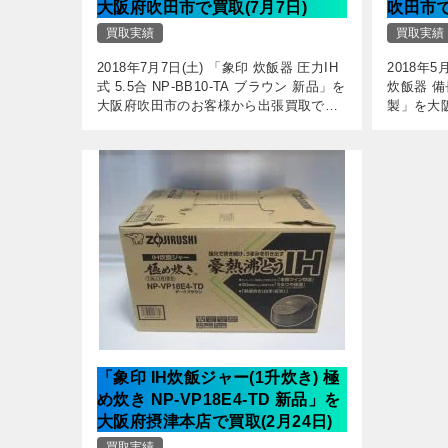
大阪府吹田市で買取(7月7日)
吹田市で
買取実績
買取実績
2018年7月7日(土) 「象印 炊飯器 圧力IH
2018年5
式 5.5合 NP-BB10-TA ブラウン 新品」を
炊飯器 備長
大阪府吹田市のお客様から出張買取でお
製」を大
買い取りさせていただきました。 新品の
取でお買
商品です。 炊飯器は機種で本当に味が変
お釜の状
わり […]
り通 […]
「象印 IH炊飯ジャー(1升炊き) 極
め炊き NP-VP18E4-TD 新品」を
大阪府摂津本店で買取(2月24日)
買取実績