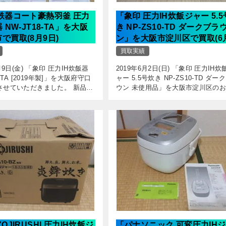
鉄器コート豪熱羽釜 圧力
「象印 圧力IH炊飯ジャー 5.
 NW-JT18-TA」を大阪
き NP-ZS10-TD ダークブラ
で買取(8月9日)
ン」を大阪市淀川区で買取(6
日)
買取実績
月9日(金) 「象印 圧力IH炊飯器
2019年6月2日(日) 「象印 圧力IH炊
8-TA [2019年製]」を大阪府守口
ャー 5.5号炊き NP-ZS10-TD ダー
させていただきました。 新品同
ウン 未使用品」を大阪市淀川区の
IH炊飯ジャーが入荷しました。
から出張買取させていただきました
ート豪熱羽釜」採用の高級機種
使用の5.5号炊き圧力IH炊飯ジャー
し […]
OJIRUSHI 圧力IH炊飯ジ
「パナソニック 可変圧力IH