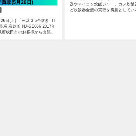
買取(5月26日)
器やマイコン炊飯ジャー、ガス炊飯
ど炊飯器全般の買取を得意としてい
阪のリサイクルショップです。 炊
月26日(土) 「三菱 3.5合炊き IH
は、中古の買取も新品の買取もして
炭 炭炊釜 NJ-SE066 2017年
ます。 炊飯器の売却、処分をご検
阪府吹田市のお客様から出張買
[…]
い取りさせていただきました。
態も良好だったので事前見積も