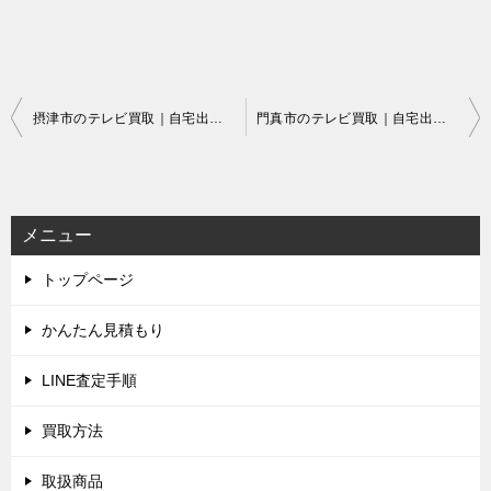
投
摂津市のテレビ買取｜自宅出張でラクラク即現金
門真市のテレビ買取｜自宅出張でラクラク即現金
稿
ナ
ビ
メニュー
ゲ
トップページ
ー
シ
かんたん見積もり
ョ
LINE査定手順
ン
買取方法
取扱商品