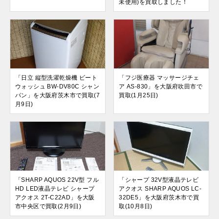
未使用)を買取しました！
「日立 縦型洗濯乾燥機 ビート
「フジ医療器 マッサージチェ
ウォッシュ BW-DV80C シャン
ア AS-830」を大阪府吹田市で
パン」を大阪府茨木市で買取(7
買取(1月25日)
月9日)
「SHARP AQUOS 22V型 フル
「シャープ 32V型液晶テレビ
HD LED液晶テレビ シャープ
アクオス SHARP AQUOS LC-
アクオス 2T-C22AD」を大阪
32DE5」を大阪府茨木市で買
市中央区で買取(2月9日)
取(10月8日)