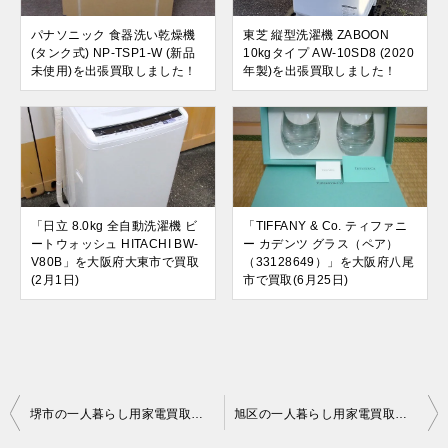
パナソニック 食器洗い乾燥機
東芝 縦型洗濯機 ZABOON
(タンク式) NP-TSP1-W (新品
10kgタイプ AW-10SD8 (2020
未使用)を出張買取しました！
年製)を出張買取しました！
「日立 8.0kg 全自動洗濯機 ビ
「TIFFANY & Co. ティファニ
ートウォッシュ HITACHI BW-
ー カデンツ グラス（ペア）
V80B」を大阪府大東市で買取
（33128649）」を大阪府八尾
(2月1日)
市で買取(6月25日)
投
堺市の一人暮らし用家電買取｜自宅出張でラクラク即現金
旭区の一人暮らし用家電買取｜自宅出張でラクラク即現金
稿