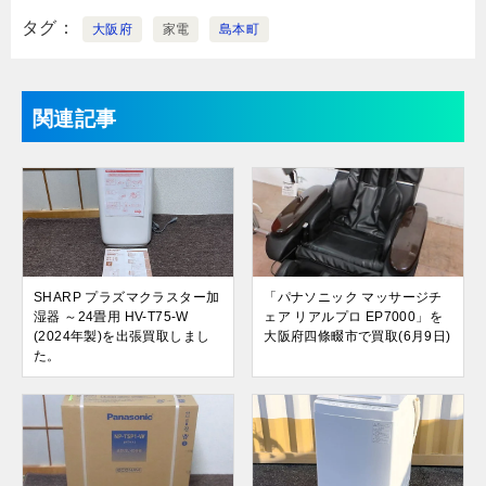
タグ
大阪府
家電
島本町
関連記事
SHARP プラズマクラスター加
「パナソニック マッサージチ
湿器 ～24畳用 HV-T75-W
ェア リアルプロ EP7000」を
(2024年製)を出張買取しまし
大阪府四條畷市で買取(6月9日)
た。